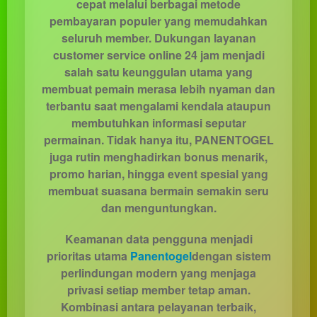
cepat melalui berbagai metode
pembayaran populer yang memudahkan
seluruh member. Dukungan layanan
customer service online 24 jam menjadi
salah satu keunggulan utama yang
membuat pemain merasa lebih nyaman dan
terbantu saat mengalami kendala ataupun
membutuhkan informasi seputar
permainan. Tidak hanya itu, PANENTOGEL
juga rutin menghadirkan bonus menarik,
promo harian, hingga event spesial yang
membuat suasana bermain semakin seru
dan menguntungkan.
Keamanan data pengguna menjadi
prioritas utama
Panentogel
dengan sistem
perlindungan modern yang menjaga
privasi setiap member tetap aman.
Kombinasi antara pelayanan terbaik,